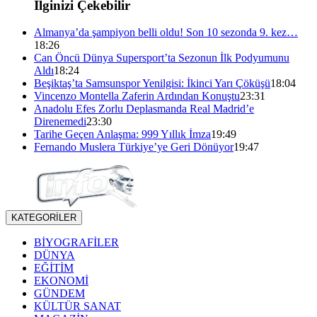
İlginizi Çekebilir
Almanya’da şampiyon belli oldu! Son 10 sezonda 9. kez…
18:26
Can Öncü Dünya Supersport’ta Sezonun İlk Podyumunu
Aldı
18:24
Beşiktaş’ta Samsunspor Yenilgisi: İkinci Yarı Çöküşü
18:04
Vincenzo Montella Zaferin Ardından Konuştu
23:31
Anadolu Efes Zorlu Deplasmanda Real Madrid’e
Direnemedi
23:30
Tarihe Geçen Anlaşma: 999 Yıllık İmza
19:49
Fernando Muslera Türkiye’ye Geri Dönüyor
19:47
KATEGORİLER
BİYOGRAFİLER
DÜNYA
EĞİTİM
EKONOMİ
GÜNDEM
KÜLTÜR SANAT