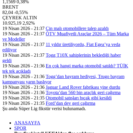
1,1569
0,38%
BRENT
82,04
-0,55%
ÇEYREK ALTIN
10.925,19
2,92%
19 Nisan 2026 - 21:37
Çin malı otomobillere talep azaldı
19 Nisan 2026 - 21:37
ÖTV Muafiyetli Araçlar 2026 – Tüm Marka
ve Modeller
19 Nisan 2026 - 21:37
11 yıldır üretiliyordu, Fiat Egea’ya veda
ediliyor
19 Nisan 2026 - 21:37
Togg T10X sahiplerinin beklediği haber
geldi
19 Nisan 2026 - 21:36
En çok hangi marka otomobil satıldı? TÜİK
tek tek açıkladı
19 Nisan 2026 - 21:36
Togg’dan bayram hediyesi, Trugo bayram
kampanyası yarın başlıyor
19 Nisan 2026 - 21:36
Jaguar Land Rover fabrikası yine durdu
19 Nisan 2026 - 21:36
Toyota’dan 560 bin araçlık geri çağırma
19 Nisan 2026 - 21:35
Otomobil satışları bıçak gibi kesildi
19 Nisan 2026 - 21:35
Ford’dan dev geri çağırma
Şu anda Süper Lig fikstür verisi bulunamadı.
ANASAYFA
SPOR