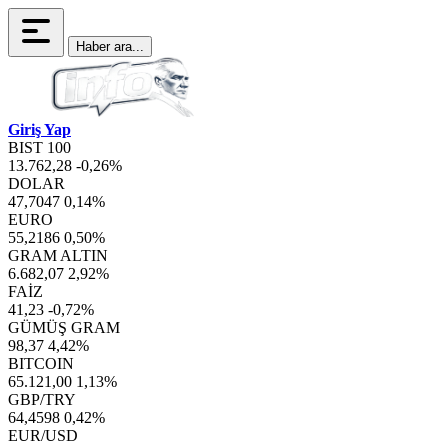
Haber ara...
Giriş Yap
BIST 100
13.762,28
-0,26%
DOLAR
47,7047
0,14%
EURO
55,2186
0,50%
GRAM ALTIN
6.682,07
2,92%
FAİZ
41,23
-0,72%
GÜMÜŞ GRAM
98,37
4,42%
BITCOIN
65.121,00
1,13%
GBP/TRY
64,4598
0,42%
EUR/USD