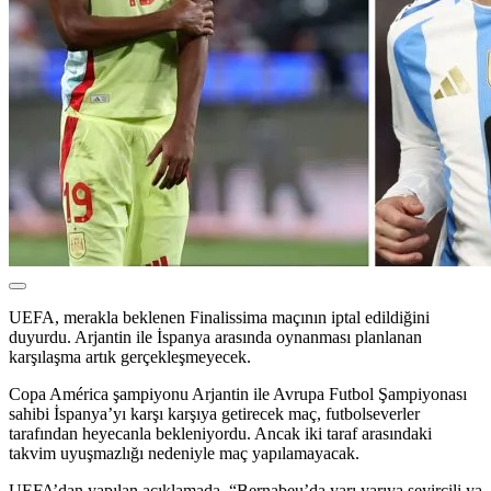
UEFA, merakla beklenen Finalissima maçının iptal edildiğini
duyurdu. Arjantin ile İspanya arasında oynanması planlanan
karşılaşma artık gerçekleşmeyecek.
Copa América şampiyonu Arjantin ile Avrupa Futbol Şampiyonası
sahibi İspanya’yı karşı karşıya getirecek maç, futbolseverler
tarafından heyecanla bekleniyordu. Ancak iki taraf arasındaki
takvim uyuşmazlığı nedeniyle maç yapılamayacak.
UEFA’dan yapılan açıklamada, “Bernabeu’da yarı yarıya seyircili ya