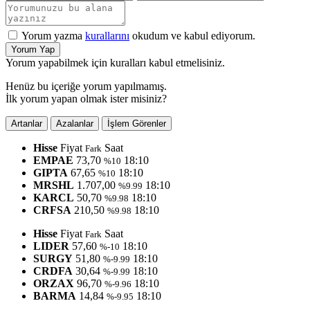
Yorum yazma
kurallarını
okudum ve kabul ediyorum.
Yorum Yap
Yorum yapabilmek için kuralları kabul etmelisiniz.
Henüz bu içeriğe yorum yapılmamış.
İlk yorum yapan olmak ister misiniz?
Artanlar
Azalanlar
İşlem Görenler
Hisse
Fiyat
Saat
Fark
EMPAE
73,70
18:10
%10
GIPTA
67,65
18:10
%10
MRSHL
1.707,00
18:10
%9.99
KARCL
50,70
18:10
%9.98
CRFSA
210,50
18:10
%9.98
Hisse
Fiyat
Saat
Fark
LIDER
57,60
18:10
%-10
SURGY
51,80
18:10
%-9.99
CRDFA
30,64
18:10
%-9.99
ORZAX
96,70
18:10
%-9.96
BARMA
14,84
18:10
%-9.95