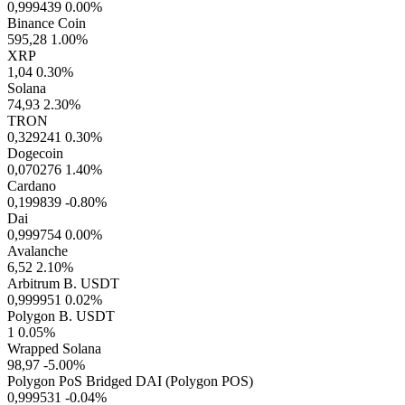
0,999439
0.00%
Binance Coin
595,28
1.00%
XRP
1,04
0.30%
Solana
74,93
2.30%
TRON
0,329241
0.30%
Dogecoin
0,070276
1.40%
Cardano
0,199839
-0.80%
Dai
0,999754
0.00%
Avalanche
6,52
2.10%
Arbitrum B. USDT
0,999951
0.02%
Polygon B. USDT
1
0.05%
Wrapped Solana
98,97
-5.00%
Polygon PoS Bridged DAI (Polygon POS)
0,999531
-0.04%