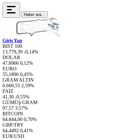
Haber ara...
Giriş Yap
BIST 100
13.779,39
-0,14%
DOLAR
47,6966
0,12%
EURO
55,1896
0,45%
GRAM ALTIN
6.660,55
2,59%
FAİZ
41,30
-0,55%
GÜMÜŞ GRAM
97,57
3,57%
BITCOIN
64.844,00
0,70%
GBP/TRY
64,4492
0,41%
EUR/USD