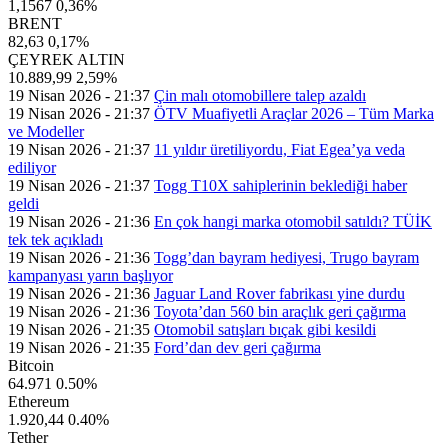
1,1567
0,36%
BRENT
82,63
0,17%
ÇEYREK ALTIN
10.889,99
2,59%
19 Nisan 2026 - 21:37
Çin malı otomobillere talep azaldı
19 Nisan 2026 - 21:37
ÖTV Muafiyetli Araçlar 2026 – Tüm Marka
ve Modeller
19 Nisan 2026 - 21:37
11 yıldır üretiliyordu, Fiat Egea’ya veda
ediliyor
19 Nisan 2026 - 21:37
Togg T10X sahiplerinin beklediği haber
geldi
19 Nisan 2026 - 21:36
En çok hangi marka otomobil satıldı? TÜİK
tek tek açıkladı
19 Nisan 2026 - 21:36
Togg’dan bayram hediyesi, Trugo bayram
kampanyası yarın başlıyor
19 Nisan 2026 - 21:36
Jaguar Land Rover fabrikası yine durdu
19 Nisan 2026 - 21:36
Toyota’dan 560 bin araçlık geri çağırma
19 Nisan 2026 - 21:35
Otomobil satışları bıçak gibi kesildi
19 Nisan 2026 - 21:35
Ford’dan dev geri çağırma
Bitcoin
64.971
0.50%
Ethereum
1.920,44
0.40%
Tether