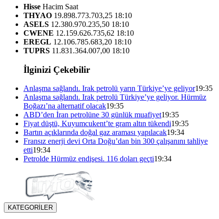
Hisse
Hacim
Saat
THYAO
19.898.773.703,25
18:10
ASELS
12.380.970.235,50
18:10
CWENE
12.159.626.735,62
18:10
EREGL
12.106.785.683,20
18:10
TUPRS
11.831.364.007,00
18:10
İlginizi Çekebilir
Anlaşma sağlandı. Irak petrolü yarın Türkiye’ye geliyor
19:35
Anlaşma sağlandı. Irak petrolü Türkiye’ye geliyor. Hürmüz
Boğazı’na alternatif olacak
19:35
ABD’den İran petrolüne 30 günlük muafiyet
19:35
Fiyat düştü, Kuyumcukent’te gram altın tükendi
19:35
Bartın açıklarında doğal gaz araması yapılacak
19:34
Fransız enerji devi Orta Doğu’dan bin 300 çalışanını tahliye
etti
19:34
Petrolde Hürmüz endişesi. 116 doları geçti
19:34
KATEGORİLER