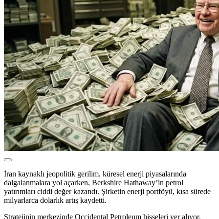
İran kaynaklı jeopolitik gerilim, küresel enerji piyasalarında
dalgalanmalara yol açarken,
Berkshire Hathaway
’in petrol
yatırımları ciddi değer kazandı. Şirketin enerji portföyü, kısa sürede
milyarlarca dolarlık artış kaydetti.
Stratejinin merkezinde
Occidental Petroleum
hisseleri yer alıyor.