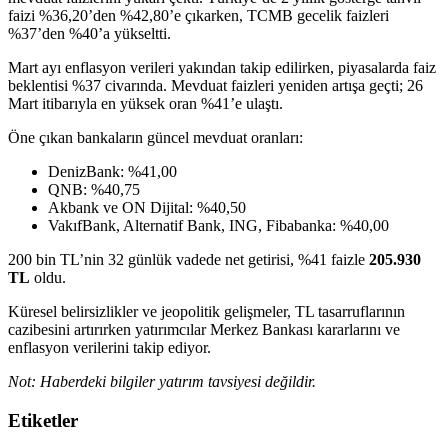
faizi %36,20’den %42,80’e çıkarken, TCMB gecelik faizleri
%37’den %40’a yükseltti.
Mart ayı enflasyon verileri yakından takip edilirken, piyasalarda faiz
beklentisi %37 civarında. Mevduat faizleri yeniden artışa geçti; 26
Mart itibarıyla en yüksek oran %41’e ulaştı.
Öne çıkan bankaların güncel mevduat oranları:
DenizBank: %41,00
QNB: %40,75
Akbank ve ON Dijital: %40,50
VakıfBank, Alternatif Bank, ING, Fibabanka: %40,00
200 bin TL’nin 32 günlük vadede net getirisi, %41 faizle
205.930
TL
oldu.
Küresel belirsizlikler ve jeopolitik gelişmeler, TL tasarruflarının
cazibesini artırırken yatırımcılar Merkez Bankası kararlarını ve
enflasyon verilerini takip ediyor.
Not: Haberdeki bilgiler yatırım tavsiyesi değildir.
Etiketler