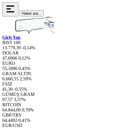
Haber ara...
Giriş Yap
BIST 100
13.779,39
-0,14%
DOLAR
47,6966
0,12%
EURO
55,1896
0,45%
GRAM ALTIN
6.660,55
2,59%
FAİZ
41,30
-0,55%
GÜMÜŞ GRAM
97,57
3,57%
BITCOIN
64.844,00
0,70%
GBP/TRY
64,4492
0,41%
EUR/USD