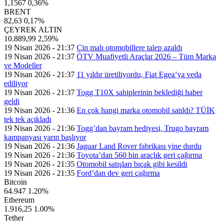
1,1567
0,36%
BRENT
82,63
0,17%
ÇEYREK ALTIN
10.889,99
2,59%
19 Nisan 2026 - 21:37
Çin malı otomobillere talep azaldı
19 Nisan 2026 - 21:37
ÖTV Muafiyetli Araçlar 2026 – Tüm Marka
ve Modeller
19 Nisan 2026 - 21:37
11 yıldır üretiliyordu, Fiat Egea’ya veda
ediliyor
19 Nisan 2026 - 21:37
Togg T10X sahiplerinin beklediği haber
geldi
19 Nisan 2026 - 21:36
En çok hangi marka otomobil satıldı? TÜİK
tek tek açıkladı
19 Nisan 2026 - 21:36
Togg’dan bayram hediyesi, Trugo bayram
kampanyası yarın başlıyor
19 Nisan 2026 - 21:36
Jaguar Land Rover fabrikası yine durdu
19 Nisan 2026 - 21:36
Toyota’dan 560 bin araçlık geri çağırma
19 Nisan 2026 - 21:35
Otomobil satışları bıçak gibi kesildi
19 Nisan 2026 - 21:35
Ford’dan dev geri çağırma
Bitcoin
64.947
1.20%
Ethereum
1.916,25
1.00%
Tether