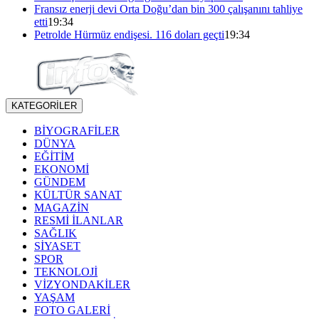
Fransız enerji devi Orta Doğu’dan bin 300 çalışanını tahliye
etti
19:34
Petrolde Hürmüz endişesi. 116 doları geçti
19:34
KATEGORİLER
BİYOGRAFİLER
DÜNYA
EĞİTİM
EKONOMİ
GÜNDEM
KÜLTÜR SANAT
MAGAZİN
RESMİ İLANLAR
SAĞLIK
SİYASET
SPOR
TEKNOLOJİ
VİZYONDAKİLER
YAŞAM
FOTO GALERİ