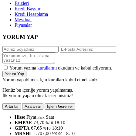
Faizleri
Kredi Başvur
Kredi Hesaplama
Mevduat
Piyasalar
YORUM YAP
Yorum yazma
kurallarını
okudum ve kabul ediyorum.
Yorum Yap
Yorum yapabilmek için kuralları kabul etmelisiniz.
Henüz bu içeriğe yorum yapılmamış.
İlk yorum yapan olmak ister misiniz?
Artanlar
Azalanlar
İşlem Görenler
Hisse
Fiyat
Saat
Fark
EMPAE
73,70
18:10
%10
GIPTA
67,65
18:10
%10
MRSHL
1.707,00
18:10
%9.99