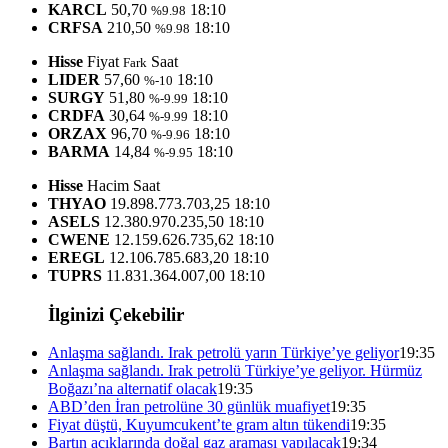
KARCL
50,70
18:10
%9.98
CRFSA
210,50
18:10
%9.98
Hisse
Fiyat
Saat
Fark
LIDER
57,60
18:10
%-10
SURGY
51,80
18:10
%-9.99
CRDFA
30,64
18:10
%-9.99
ORZAX
96,70
18:10
%-9.96
BARMA
14,84
18:10
%-9.95
Hisse
Hacim
Saat
THYAO
19.898.773.703,25
18:10
ASELS
12.380.970.235,50
18:10
CWENE
12.159.626.735,62
18:10
EREGL
12.106.785.683,20
18:10
TUPRS
11.831.364.007,00
18:10
İlginizi Çekebilir
Anlaşma sağlandı. Irak petrolü yarın Türkiye’ye geliyor
19:35
Anlaşma sağlandı. Irak petrolü Türkiye’ye geliyor. Hürmüz
Boğazı’na alternatif olacak
19:35
ABD’den İran petrolüne 30 günlük muafiyet
19:35
Fiyat düştü, Kuyumcukent’te gram altın tükendi
19:35
Bartın açıklarında doğal gaz araması yapılacak
19:34