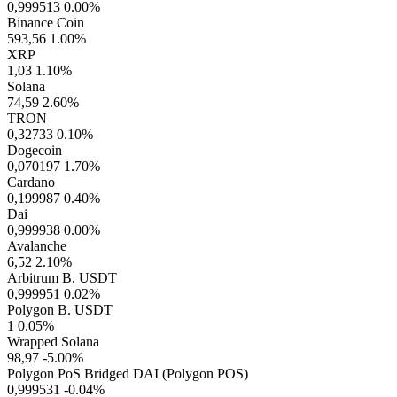
0,999513
0.00%
Binance Coin
593,56
1.00%
XRP
1,03
1.10%
Solana
74,59
2.60%
TRON
0,32733
0.10%
Dogecoin
0,070197
1.70%
Cardano
0,199987
0.40%
Dai
0,999938
0.00%
Avalanche
6,52
2.10%
Arbitrum B. USDT
0,999951
0.02%
Polygon B. USDT
1
0.05%
Wrapped Solana
98,97
-5.00%
Polygon PoS Bridged DAI (Polygon POS)
0,999531
-0.04%