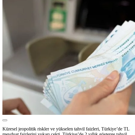
Küresel jeopolitik riskler ve yükselen tahvil faizleri, Türkiye’de TL
mevduat faizlerini yukarı çekti. Türkiye’de 2 yıllık gösterge tahvil