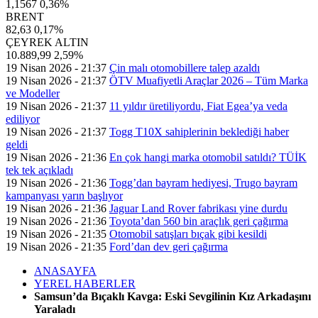
1,1567
0,36%
BRENT
82,63
0,17%
ÇEYREK ALTIN
10.889,99
2,59%
19 Nisan 2026 - 21:37
Çin malı otomobillere talep azaldı
19 Nisan 2026 - 21:37
ÖTV Muafiyetli Araçlar 2026 – Tüm Marka
ve Modeller
19 Nisan 2026 - 21:37
11 yıldır üretiliyordu, Fiat Egea’ya veda
ediliyor
19 Nisan 2026 - 21:37
Togg T10X sahiplerinin beklediği haber
geldi
19 Nisan 2026 - 21:36
En çok hangi marka otomobil satıldı? TÜİK
tek tek açıkladı
19 Nisan 2026 - 21:36
Togg’dan bayram hediyesi, Trugo bayram
kampanyası yarın başlıyor
19 Nisan 2026 - 21:36
Jaguar Land Rover fabrikası yine durdu
19 Nisan 2026 - 21:36
Toyota’dan 560 bin araçlık geri çağırma
19 Nisan 2026 - 21:35
Otomobil satışları bıçak gibi kesildi
19 Nisan 2026 - 21:35
Ford’dan dev geri çağırma
ANASAYFA
YEREL HABERLER
Samsun’da Bıçaklı Kavga: Eski Sevgilinin Kız Arkadaşını
Yaraladı