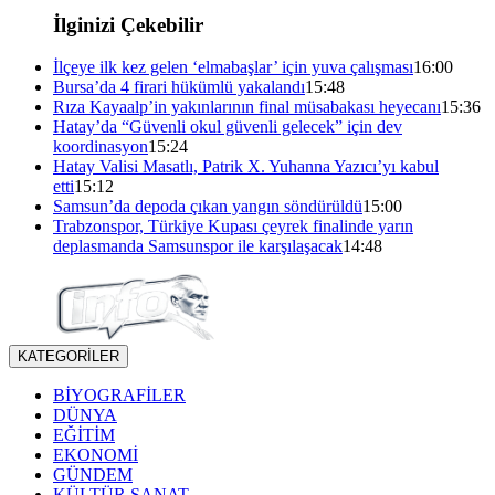
İlginizi Çekebilir
İlçeye ilk kez gelen ‘elmabaşlar’ için yuva çalışması
16:00
Bursa’da 4 firari hükümlü yakalandı
15:48
Rıza Kayaalp’in yakınlarının final müsabakası heyecanı
15:36
Hatay’da “Güvenli okul güvenli gelecek” için dev
koordinasyon
15:24
Hatay Valisi Masatlı, Patrik X. Yuhanna Yazıcı’yı kabul
etti
15:12
Samsun’da depoda çıkan yangın söndürüldü
15:00
Trabzonspor, Türkiye Kupası çeyrek finalinde yarın
deplasmanda Samsunspor ile karşılaşacak
14:48
KATEGORİLER
BİYOGRAFİLER
DÜNYA
EĞİTİM
EKONOMİ
GÜNDEM
KÜLTÜR SANAT