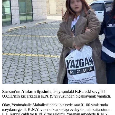
Samsun’un
Atakum ilçesinde
, 26 yaşındaki
E.E.
, eski sevgilisi
U.C.İ.’nin
kız arkadaşı
K.N.Y.’yi
yüzünden bıçaklayarak yaraladı.
Olay, Yenimahalle Mahallesi’ndeki bir evde saat 01.00 sıralarında
meydana geldi. K.N.Y. ve erkek arkadaşı evdeyken, alt katta oturan
E.E. kapıyı çaldı ve K.N.Y.’ye saldırdı. Yaşanan arbedede K.N.Y.