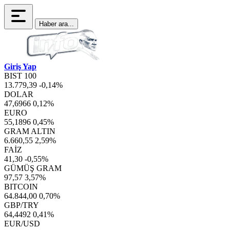
Haber ara...
Giriş Yap
BIST 100
13.779,39
-0,14%
DOLAR
47,6966
0,12%
EURO
55,1896
0,45%
GRAM ALTIN
6.660,55
2,59%
FAİZ
41,30
-0,55%
GÜMÜŞ GRAM
97,57
3,57%
BITCOIN
64.844,00
0,70%
GBP/TRY
64,4492
0,41%
EUR/USD