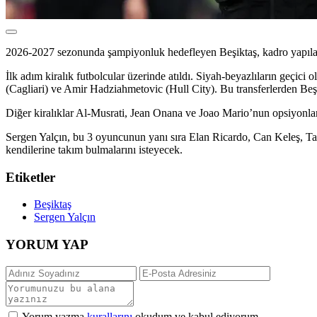
2026-2027 sezonunda şampiyonluk hedefleyen Beşiktaş, kadro yapılan
İlk adım kiralık futbolcular üzerinde atıldı. Siyah-beyazlıların geçic
(Cagliari) ve Amir Hadziahmetovic (Hull City). Bu transferlerden Beşi
Diğer kiralıklar Al-Musrati, Jean Onana ve Joao Mario’nun opsiyonları
Sergen Yalçın, bu 3 oyuncunun yanı sıra Elan Ricardo, Can Keleş, 
kendilerine takım bulmalarını isteyecek.
Etiketler
Beşiktaş
Sergen Yalçın
YORUM YAP
Yorum yazma
kurallarını
okudum ve kabul ediyorum.