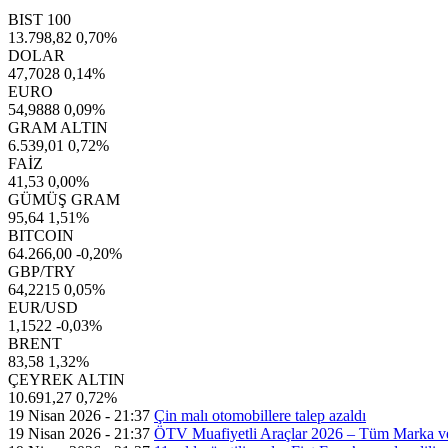
BIST 100
13.798,82
0,70%
DOLAR
47,7028
0,14%
EURO
54,9888
0,09%
GRAM ALTIN
6.539,01
0,72%
FAİZ
41,53
0,00%
GÜMÜŞ GRAM
95,64
1,51%
BITCOIN
64.266,00
-0,20%
GBP/TRY
64,2215
0,05%
EUR/USD
1,1522
-0,03%
BRENT
83,58
1,32%
ÇEYREK ALTIN
10.691,27
0,72%
19 Nisan 2026 - 21:37
Çin malı otomobillere talep azaldı
19 Nisan 2026 - 21:37
ÖTV Muafiyetli Araçlar 2026 – Tüm Marka v