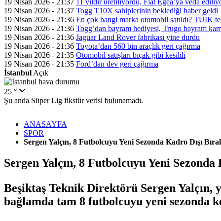
19 Nisan 2026 - 21:37
11 yıldır üretiliyordu, Fiat Egea’ya veda ediliy
19 Nisan 2026 - 21:37
Togg T10X sahiplerinin beklediği haber geldi
19 Nisan 2026 - 21:36
En çok hangi marka otomobil satıldı? TÜİK tek
19 Nisan 2026 - 21:36
Togg’dan bayram hediyesi, Trugo bayram kamp
19 Nisan 2026 - 21:36
Jaguar Land Rover fabrikası yine durdu
19 Nisan 2026 - 21:36
Toyota’dan 560 bin araçlık geri çağırma
19 Nisan 2026 - 21:35
Otomobil satışları bıçak gibi kesildi
19 Nisan 2026 - 21:35
Ford’dan dev geri çağırma
İstanbul
Açık
25 °
Şu anda Süper Lig fikstür verisi bulunamadı.
ANASAYFA
SPOR
Sergen Yalçın, 8 Futbolcuyu Yeni Sezonda Kadro Dışı Bırak
Sergen Yalçın, 8 Futbolcuyu Yeni Sezonda 
Beşiktaş Teknik Direktörü Sergen Yalçın, 
bağlamda tam 8 futbolcuyu yeni sezonda ke