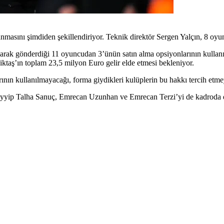
masını şimdiden şekillendiriyor. Teknik direktör Sergen Yalçın, 8 o
i olarak gönderdiği 11 oyuncudan 3’ünün satın alma opsiyonlarının kullan
ktaş’ın toplam 23,5 milyon Euro gelir elde etmesi bekleniyor.
nın kullanılmayacağı, forma giydikleri kulüplerin bu hakkı tercih etmey
Tayyip Talha Sanuç, Emrecan Uzunhan ve Emrecan Terzi’yi de kadroda d