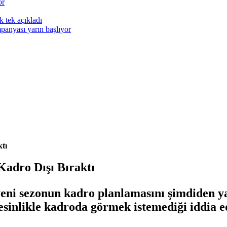
or
 tek açıkladı
anyası yarın başlıyor
tı
Kadro Dışı Bıraktı
yeni sezonun kadro planlamasını şimdiden y
sinlikle kadroda görmek istemediği iddia ed