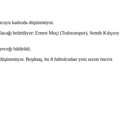
yuncuyu kadroda düşünmüyor.
ılacağı belirtiliyor: Ernest Muçi (Trabzonspor), Semih Kılıçsoy
eceği bildirildi.
üşünmüyor. Beşiktaş, bu 8 futbolcudan yeni sezon öncesi